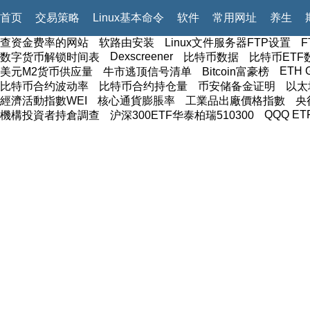
首页
交易策略
Linux基本命令
软件
常用网址
养生
查资金费率的网站
软路由安装
Linux文件服务器FTP设置
Dexscreener
数字货币解锁时间表
比特币数据
比特币ETF
ETH 
美元M2货币供应量
牛市逃顶信号清单
Bitcoin富豪榜
比特币合约波动率
比特币合约持仓量
币安储备金证明
以太
經濟活動指數WEI
核心通貨膨脹率
工業品出廠價格指數
央
QQQ ET
機構投資者持倉調查
沪深300ETF华泰柏瑞510300