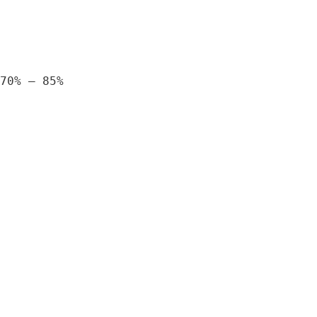
70% – 85%