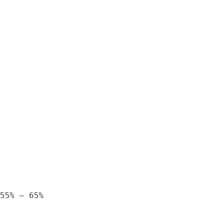
55% – 65%